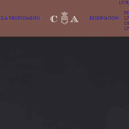
LIV
P
IL
À PROPOS
MENU
RÉSERVATION
L
D
L