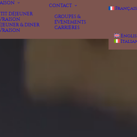
RAISON
CONTACT
Français
ETIT DÉJEUNER
GROUPES &
IVRAISON
ÉVÈNEMENTS
ÉJEUNER & DINER
CARRIÈRES
IVRAISON
Engli
Italia