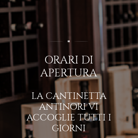
ORARI DI
APERTURA
LA CANTINETTA
ANTINORI VI
ACCOGLIE TUTTI I
GIORNI