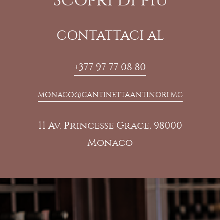
CONTATTACI AL
+377 97 77 08 80
MONACO@CANTINETTAANTINORI.MC
11 Av. Princesse Grace, 98000
Monaco