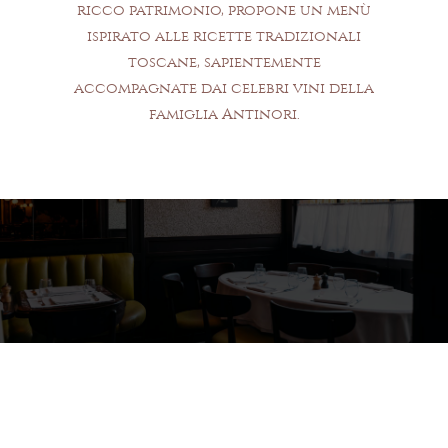
ricco patrimonio, propone un menù
ispirato alle ricette tradizionali
toscane, sapientemente
accompagnate dai celebri vini della
famiglia Antinori.