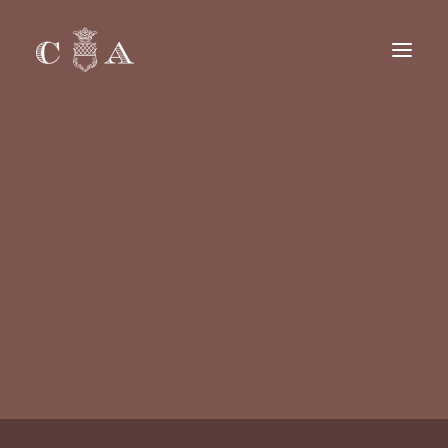
COLAZIONE CONSEGNA
PRANZO & CENA CONSEGNA
GRUPPI & EVENTI
CARRIERE
English
Français