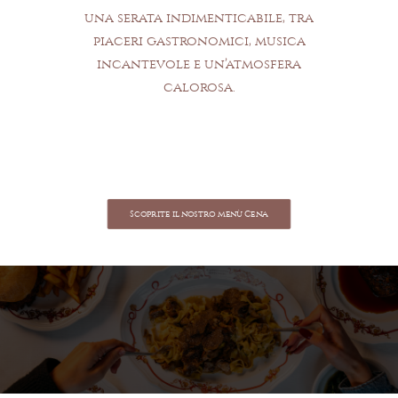
una serata indimenticabile, tra
piaceri gastronomici, musica
incantevole e un’atmosfera
calorosa.
Scoprite il nostro menù Cena